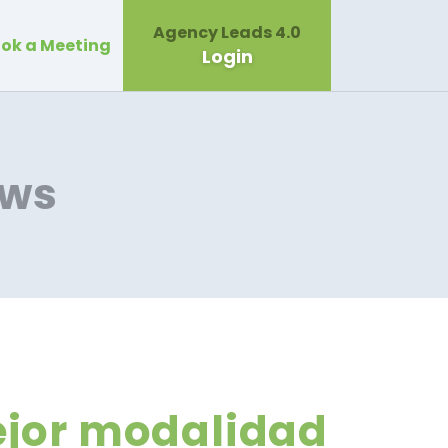
Agency Leads 4.0
ok a Meeting
Login
ews
ejor modalidad