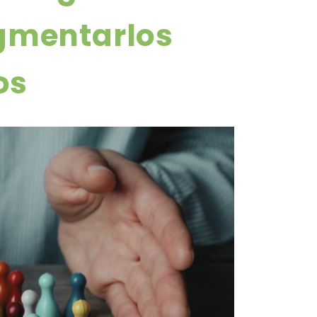
gmentarlos
os