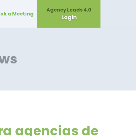
Agency Leads 4.0
ok a Meeting
Login
ews
ra agencias de